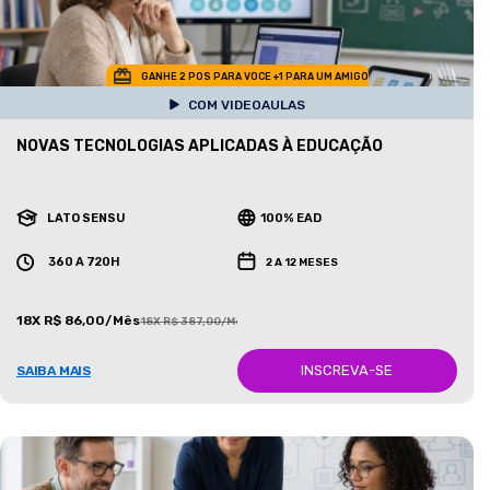
GANHE 2 POS PARA VOCE +1 PARA UM AMIGO
COM VIDEOAULAS
NOVAS TECNOLOGIAS APLICADAS À EDUCAÇÃO
LATO SENSU
100% EAD
360 A 720H
2 A 12 MESES
18X R$ 86,00/Mês
18X R$ 387,00/Mês
INSCREVA-SE
SAIBA MAIS