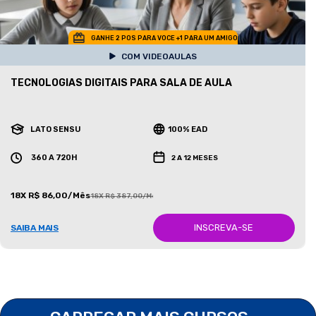
GANHE 2 POS PARA VOCE +1 PARA UM AMIGO
COM VIDEOAULAS
TECNOLOGIAS DIGITAIS PARA SALA DE AULA
LATO SENSU
100% EAD
360 A 720H
2 A 12 MESES
18X R$ 86,00/Mês
18X R$ 387,00/Mês
INSCREVA-SE
SAIBA MAIS