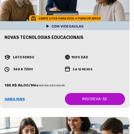
GANHE 2 POS PARA VOCE +1 PARA UM AMIGO
COM VIDEOAULAS
NOVAS TECNOLOGIAS EDUCACIONAIS
LATO SENSU
100% EAD
360 A 720H
2 A 12 MESES
18X R$ 86,00/Mês
18X R$ 387,00/Mês
INSCREVA-SE
SAIBA MAIS