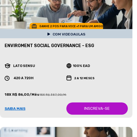
GANHE 2 POS PARA VOCE +1 PARA UM AMIGO
COM VIDEOAULAS
ENVIROMENT SOCIAL GOVERNANCE – ESG
LATO SENSU
100% EAD
420 A 720H
2 A 12 MESES
18X R$ 86,00/Mês
18X R$ 387,00/Mês
INSCREVA-SE
SAIBA MAIS