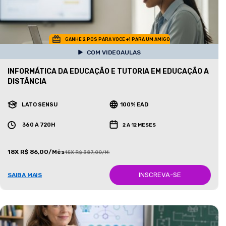
GANHE 2 POS PARA VOCE +1 PARA UM AMIGO
COM VIDEOAULAS
INFORMÁTICA DA EDUCAÇÃO E TUTORIA EM EDUCAÇÃO A
DISTÂNCIA
LATO SENSU
100% EAD
360 A 720H
2 A 12 MESES
18X R$ 86,00/Mês
18X R$ 387,00/Mês
INSCREVA-SE
SAIBA MAIS