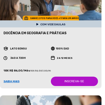
GANHE 2 POS PARA VOCE +1 PARA UM AMIGO
COM VIDEOAULAS
DOCÊNCIA EM GEOGRAFIA E PRÁTICAS
LATO SENSU
100% EAD
360 A 720H
2 A 12 MESES
18X R$ 86,00/Mês
18X R$ 387,00/Mês
INSCREVA-SE
SAIBA MAIS