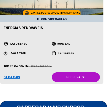
GANHE 2 POS PARA VOCE +1 PARA UM AMIGO
COM VIDEOAULAS
ENERGIAS RENOVÁVEIS
LATO SENSU
100% EAD
360 A 720H
2 A 12 MESES
18X R$ 86,00/Mês
18X R$ 387,00/Mês
INSCREVA-SE
SAIBA MAIS