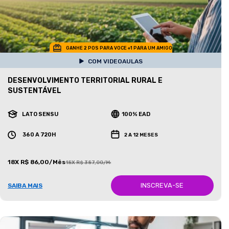
GANHE 2 POS PARA VOCE +1 PARA UM AMIGO
COM VIDEOAULAS
DESENVOLVIMENTO TERRITORIAL RURAL E
SUSTENTÁVEL
LATO SENSU
100% EAD
360 A 720H
2 A 12 MESES
18X R$ 86,00/Mês
18X R$ 387,00/Mês
INSCREVA-SE
SAIBA MAIS