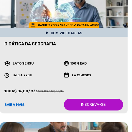
GANHE 2 POS PARA VOCE +1 PARA UM AMIGO
COM VIDEOAULAS
DIDÁTICA DA GEOGRAFIA
LATO SENSU
100% EAD
360 A 720H
2 A 12 MESES
18X R$ 86,00/Mês
18X R$ 387,00/Mês
INSCREVA-SE
SAIBA MAIS