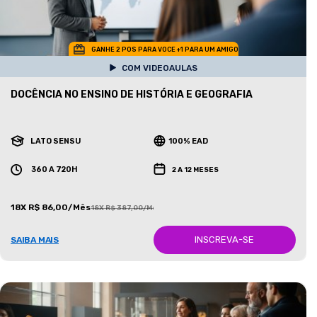
GANHE 2 POS PARA VOCE +1 PARA UM AMIGO
COM VIDEOAULAS
DOCÊNCIA NO ENSINO DE HISTÓRIA E GEOGRAFIA
LATO SENSU
100% EAD
360 A 720H
2 A 12 MESES
18X R$ 86,00/Mês
18X R$ 387,00/Mês
INSCREVA-SE
SAIBA MAIS