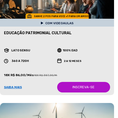
GANHE 2 POS PARA VOCE +1 PARA UM AMIGO
COM VIDEOAULAS
EDUCAÇÃO PATRIMONIAL CULTURAL
LATO SENSU
100% EAD
360 A 720H
2 A 12 MESES
18X R$ 86,00/Mês
18X R$ 387,00/Mês
INSCREVA-SE
SAIBA MAIS