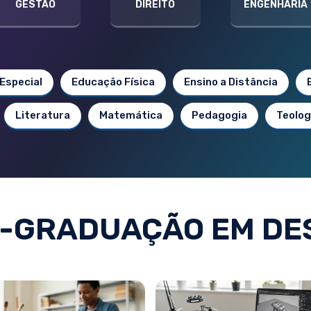
GESTÃO
DIREITO
ENGENHARIA
Especial
Educação Física
Ensino a Distância
Literatura
Matemática
Pedagogia
Teolog
-GRADUAÇÃO EM DE