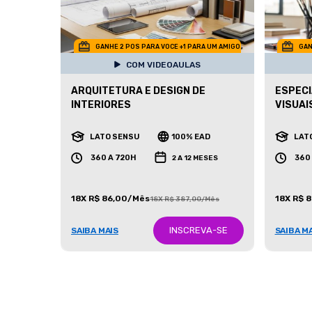
GANHE 2 POS PARA VOCE +1 PARA UM AMIGO
GAN
COM VIDEOAULAS
ARQUITETURA E DESIGN DE
ESPECI
INTERIORES
VISUAI
LATO SENSU
100% EAD
LAT
360 A 720H
360
2 A 12 MESES
18X R$ 86,00/Mês
18X R$ 
18X R$ 387,00/Mês
INSCREVA-SE
SAIBA MAIS
SAIBA M