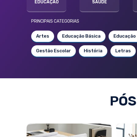
EDUCAÇÃO
SAÚDE
PRINCIPAIS CATEGORIAS
Artes
Educação Básica
Educação 
Gestão Escolar
História
Letras
PÓS