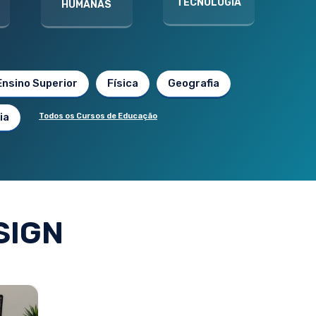
TECNOLOGIA
HUMANAS
Ensino Superior
Física
Geografia
ia
Todos os Cursos de Educação
SIGN