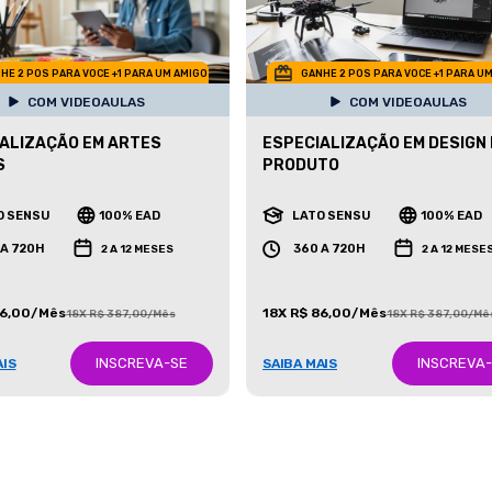
HE 2 POS PARA VOCE +1 PARA UM AMIGO
GANHE 2 POS PARA VOCE +1 PARA U
COM VIDEOAULAS
COM VIDEOAULAS
ALIZAÇÃO EM ARTES
ESPECIALIZAÇÃO EM DESIGN
S
PRODUTO
O SENSU
100% EAD
LATO SENSU
100% EAD
 A 720H
360 A 720H
2 A 12 MESES
2 A 12 MESE
86,00/Mês
18X R$ 86,00/Mês
18X R$ 387,00/Mês
18X R$ 387,00/Mê
INSCREVA-SE
INSCREVA
AIS
SAIBA MAIS