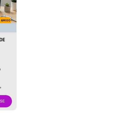
M AMIGO
 DE
S
s
-SE