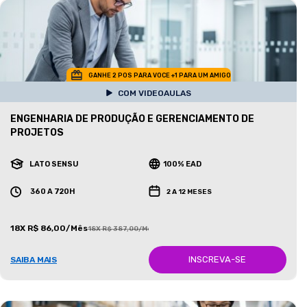
GANHE 2 POS PARA VOCE +1 PARA UM AMIGO
COM VIDEOAULAS
ENGENHARIA DE PRODUÇÃO E GERENCIAMENTO DE
PROJETOS
LATO SENSU
100% EAD
360 A 720H
2 A 12 MESES
18X R$ 86,00/Mês
18X R$ 387,00/Mês
INSCREVA-SE
SAIBA MAIS