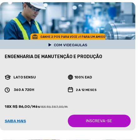
GANHE 2 POS PARA VOCE +1 PARA UM AMIGO
COM VIDEOAULAS
ENGENHARIA DE MANUTENÇÃO E PRODUÇÃO
LATO SENSU
100% EAD
360 A 720H
2 A 12 MESES
18X R$ 86,00/Mês
18X R$ 387,00/Mês
INSCREVA-SE
SAIBA MAIS