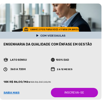
GANHE 2 POS PARA VOCE +1 PARA UM AMIGO
COM VIDEOAULAS
ENGENHARIA DA QUALIDADE COM ÊNFASE EM GESTÃO
LATO SENSU
100% EAD
360 A 720H
2 A 12 MESES
18X R$ 86,00/Mês
18X R$ 387,00/Mês
INSCREVA-SE
SAIBA MAIS