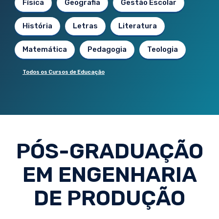
Física
Geografia
Gestão Escolar
História
Letras
Literatura
Matemática
Pedagogia
Teologia
Todos os Cursos de Educação
PÓS-GRADUAÇÃO
EM ENGENHARIA
DE PRODUÇÃO