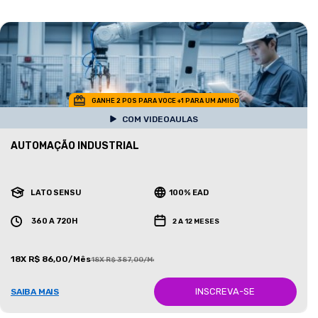
GANHE 2 POS PARA VOCE +1 PARA UM AMIGO
COM VIDEOAULAS
AUTOMAÇÃO INDUSTRIAL
LATO SENSU
100% EAD
360 A 720H
2 A 12 MESES
18X R$ 86,00/Mês
18X R$ 387,00/Mês
INSCREVA-SE
SAIBA MAIS