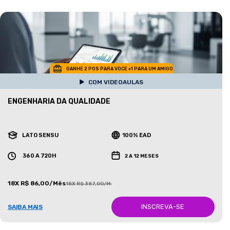
GANHE 2 POS PARA VOCE +1 PARA UM AMIGO
COM VIDEOAULAS
ENGENHARIA DA QUALIDADE
LATO SENSU
100% EAD
360 A 720H
2 A 12 MESES
18X R$ 86,00/Mês
18X R$ 387,00/Mês
INSCREVA-SE
SAIBA MAIS