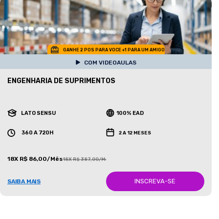
GANHE 2 POS PARA VOCE +1 PARA UM AMIGO
COM VIDEOAULAS
ENGENHARIA DE SUPRIMENTOS
LATO SENSU
100% EAD
360 A 720H
2 A 12 MESES
18X R$ 86,00/Mês
18X R$ 387,00/Mês
INSCREVA-SE
SAIBA MAIS