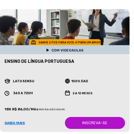
GANHE 2 POS PARA VOCE +1 PARA UM AMIGO
COM VIDEOAULAS
ENSINO DE LÍNGUA PORTUGUESA
LATO SENSU
100% EAD
360 A 720H
2 A 12 MESES
18X R$ 86,00/Mês
18X R$ 387,00/Mês
INSCREVA-SE
SAIBA MAIS