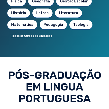
Física
Geografia
Gestão Escolar
História
Letras
Literatura
Matemática
Pedagogia
Teologia
Todos os Cursos de Educação
PÓS-GRADUAÇÃO
EM LINGUA
PORTUGUESA