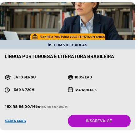
GANHE 2 POS PARA VOCE +1 PARA UM AMIGO
COM VIDEOAULAS
LÍNGUA PORTUGUESA E LITERATURA BRASILEIRA
LATO SENSU
100% EAD
360 A 720H
2 A 12 MESES
18X R$ 86,00/Mês
18X R$ 387,00/Mês
INSCREVA-SE
SAIBA MAIS