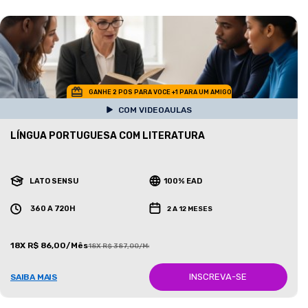
GANHE 2 POS PARA VOCE +1 PARA UM AMIGO
COM VIDEOAULAS
LÍNGUA PORTUGUESA COM LITERATURA
LATO SENSU
100% EAD
360 A 720H
2 A 12 MESES
18X R$ 86,00/Mês
18X R$ 387,00/Mês
INSCREVA-SE
SAIBA MAIS