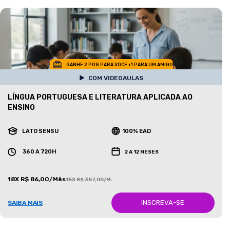
GANHE 2 POS PARA VOCE +1 PARA UM AMIGO
COM VIDEOAULAS
LÍNGUA PORTUGUESA E LITERATURA APLICADA AO
ENSINO
LATO SENSU
100% EAD
360 A 720H
2 A 12 MESES
18X R$ 86,00/Mês
18X R$ 387,00/Mês
INSCREVA-SE
SAIBA MAIS