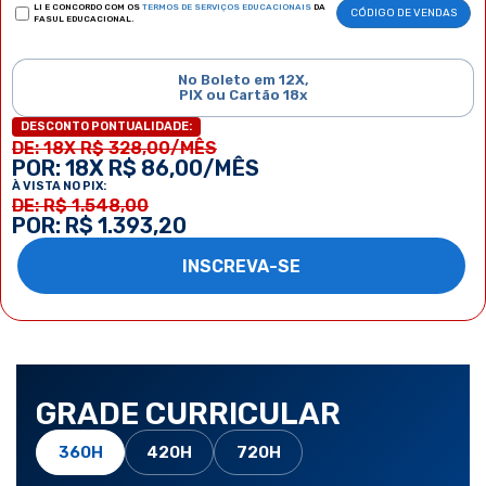
LI E CONCORDO COM OS
TERMOS DE SERVIÇOS EDUCACIONAIS
DA
CÓDIGO DE VENDAS
FASUL EDUCACIONAL.
No Boleto em 12X,
PIX ou Cartão 18x
DESCONTO PONTUALIDADE:
DE: 18X R$ 328,00/MÊS
POR: 18X R$ 86,00/MÊS
À VISTA NO PIX:
DE: R$ 1.548,00
POR: R$ 1.393,20
INSCREVA-SE
GRADE CURRICULAR
360H
420H
720H